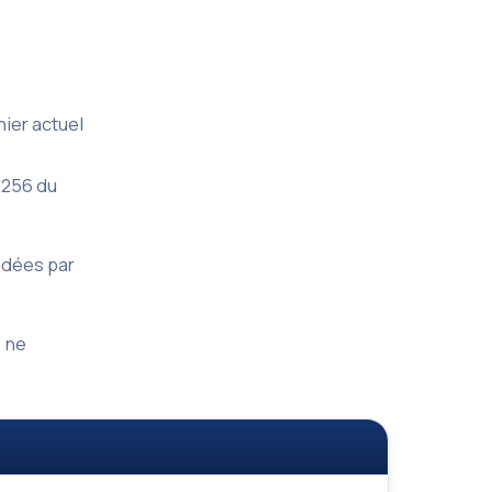
hier actuel
A-256 du
andées par
, ne