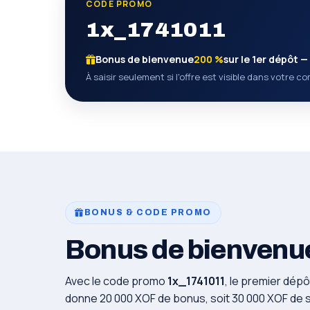
CODE PROMO
1x_1741011
Bonus de bienvenue
200 %
sur le 1er dépôt 
À saisir seulement si l'offre est visible dans votre
BONUS & CODE PROMO
Bonus de bienvenu
Avec le code promo
1x_1741011
, le premier dép
donne 20 000 XOF de bonus, soit 30 000 XOF de s