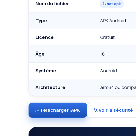
Nom du fichier
1xbet.apk
Type
APK Android
Licence
Gratuit
Âge
18+
Système
Android
Architecture
arm64 ou compat
Télécharger l'APK
Voir la sécurité