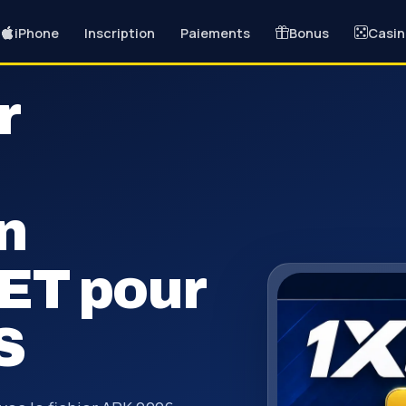
iPhone
Inscription
Paiements
Bonus
Casin
r
n
ET pour
S