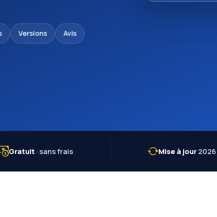
s
Versions
Avis
Gratuit
· sans frais
Mise à jour
2026