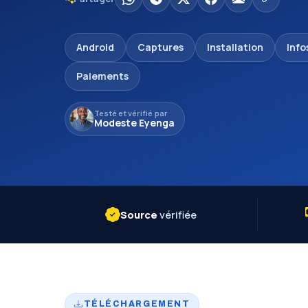
Android
Captures
Installation
Info
Paiements
Testé et vérifié par
Modeste Eyenga
Source
vérifiée
TÉLÉCHARGEMENT