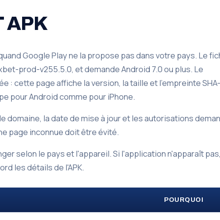
T APK
id quand Google Play ne la propose pas dans votre pays. Le fic
xbet-prod-v255.5.0, et demande Android 7.0 ou plus. Le
 : cette page affiche la version, la taille et l'empreinte SH
 étape pour Android comme pour iPhone.
, le domaine, la date de mise à jour et les autorisations dem
ne page inconnue doit être évité.
er selon le pays et l'appareil. Si l'application n'apparaît pas
rd les détails de l'APK.
POURQUOI