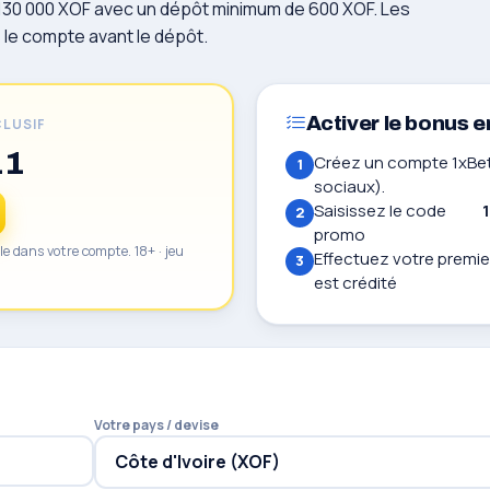
nt 130 000 XOF avec un dépôt minimum de 600 XOF. Les
 le compte avant le dépôt.
Activer le bonus e
LUSIF
11
Créez un compte 1xBet 
1
sociaux).
Saisissez le code
2
promo
ble dans votre compte. 18+ · jeu
Effectuez votre premier
3
est crédité
Votre pays / devise