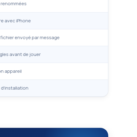
es renommées
re avec iPhone
 fichier envoyé par message
gles avant de jouer
bon appareil
 d'installation